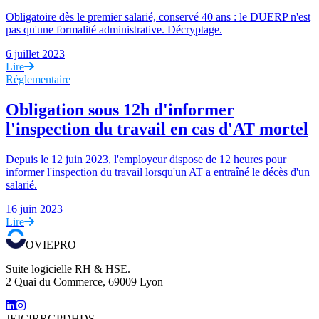
Obligatoire dès le premier salarié, conservé 40 ans : le DUERP n'est
pas qu'une formalité administrative. Décryptage.
6 juillet 2023
Lire
Réglementaire
Obligation sous 12h d'informer
l'inspection du travail en cas d'AT mortel
Depuis le 12 juin 2023, l'employeur dispose de 12 heures pour
informer l'inspection du travail lorsqu'un AT a entraîné le décès d'un
salarié.
16 juin 2023
Lire
OVIEPRO
Suite logicielle RH & HSE.
2 Quai du Commerce, 69009 Lyon
JEI
CIR
RGPD
HDS