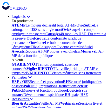
OVIEPRO
Logiciels
En production
ATÉMP
Le moteur déclaratif légal AT-MP
OvieSubro
La
subrogation IJSS sans angle mort
OvieScope
Le compte
employeur transparent
Causalys
48 modules HSE. Du terrain à
la preuve.
OvieRisque
La conformité juridique
permanente
Oneshare
Le hub documentaire de
l'écosystème
Tikio
Le support Oviepro centralisé
Suivi
Avocats
Recours AT-MP pilotés avec Onelaw
Munerys
L'AT-
MP de la fonction publique
À venir
GTA
BIENTÔT
Temps, planning, absences
connectés
Vigilex
BIENTÔT
La veille juridique AT-MP en
temps réel
VM
BIENTÔT
Visites médicales sans frottement
Par métier
HSE / QSE
Sécurité et prévention
RH
Sécurité juridique des
dossiers
Paie
IJSS, imputations, tarification
Secteur
Public
Munerys et fonction publique
Logiciels sur
mesure
Développement spécifique RH, paie, HSE
Ressources
Blog & Actualités
Veille AT-MP
Webinaires
Sessions live et
replays
FAQ
Questions fréquentes