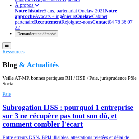
À propos
Notre histoire
5 ans, partenariat Onelaw 2021
Notre
approche
Avocats + ingénieurs
Onelaw
Cabinet
partenaire
Recrutement
Rejoignez-nous
Contact
04 78 36 07
22
Demander une démo
Ressources
Blog
& Actualités
Veille AT-MP, bonnes pratiques RH / HSE / Paie, jurisprudence Pôle
Social.
Paie
Subrogation IJSS : pourquoi 1 entreprise
sur 3 ne récupère pas tout son dû, et
comment combler l'écart
Entre erreurs DSN, BPIJ illisibles, attestations rejetées et délai de