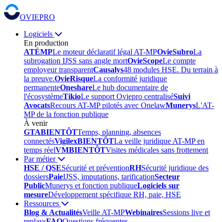
OVIEPRO
Logiciels
En production
ATÉMP
Le moteur déclaratif légal AT-MP
OvieSubro
La
subrogation IJSS sans angle mort
OvieScope
Le compte
employeur transparent
Causalys
48 modules HSE. Du terrain à
la preuve.
OvieRisque
La conformité juridique
permanente
Oneshare
Le hub documentaire de
l'écosystème
Tikio
Le support Oviepro centralisé
Suivi
Avocats
Recours AT-MP pilotés avec Onelaw
Munerys
L'AT-
MP de la fonction publique
À venir
GTA
BIENTÔT
Temps, planning, absences
connectés
Vigilex
BIENTÔT
La veille juridique AT-MP en
temps réel
VM
BIENTÔT
Visites médicales sans frottement
Par métier
HSE / QSE
Sécurité et prévention
RH
Sécurité juridique des
dossiers
Paie
IJSS, imputations, tarification
Secteur
Public
Munerys et fonction publique
Logiciels sur
mesure
Développement spécifique RH, paie, HSE
Ressources
Blog & Actualités
Veille AT-MP
Webinaires
Sessions live et
replays
FAQ
Questions fréquentes