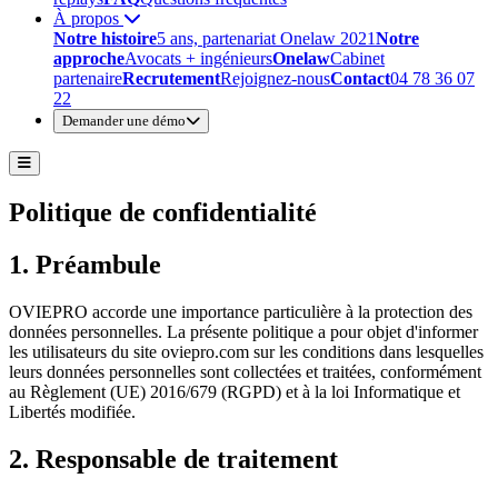
À propos
Notre histoire
5 ans, partenariat Onelaw 2021
Notre
approche
Avocats + ingénieurs
Onelaw
Cabinet
partenaire
Recrutement
Rejoignez-nous
Contact
04 78 36 07
22
Demander une démo
Politique de confidentialité
1. Préambule
OVIEPRO accorde une importance particulière à la protection des
données personnelles. La présente politique a pour objet d'informer
les utilisateurs du site oviepro.com sur les conditions dans lesquelles
leurs données personnelles sont collectées et traitées, conformément
au Règlement (UE) 2016/679 (RGPD) et à la loi Informatique et
Libertés modifiée.
2. Responsable de traitement