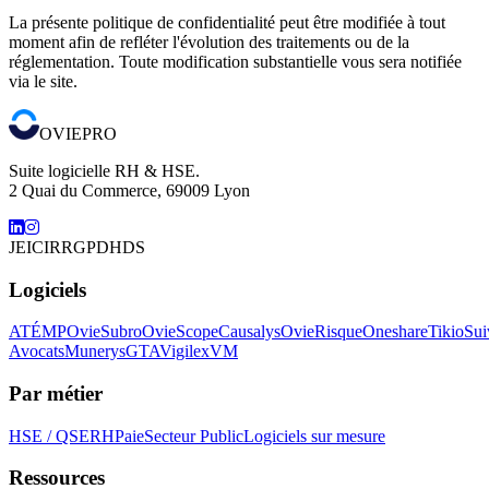
La présente politique de confidentialité peut être modifiée à tout
moment afin de refléter l'évolution des traitements ou de la
réglementation. Toute modification substantielle vous sera notifiée
via le site.
OVIEPRO
Suite logicielle RH & HSE.
2 Quai du Commerce, 69009 Lyon
JEI
CIR
RGPD
HDS
Logiciels
ATÉMP
OvieSubro
OvieScope
Causalys
OvieRisque
Oneshare
Tikio
Sui
Avocats
Munerys
GTA
Vigilex
VM
Par métier
HSE / QSE
RH
Paie
Secteur Public
Logiciels sur mesure
Ressources