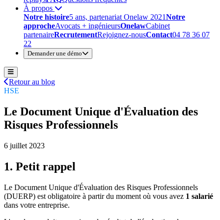
À propos
Notre histoire
5 ans, partenariat Onelaw 2021
Notre
approche
Avocats + ingénieurs
Onelaw
Cabinet
partenaire
Recrutement
Rejoignez-nous
Contact
04 78 36 07
22
Demander une démo
Retour au blog
HSE
Le Document Unique d'Évaluation des
Risques Professionnels
6 juillet 2023
1. Petit rappel
Le Document Unique d'Évaluation des Risques Professionnels
(DUERP) est obligatoire à partir du moment où vous avez
1 salarié
dans votre entreprise.