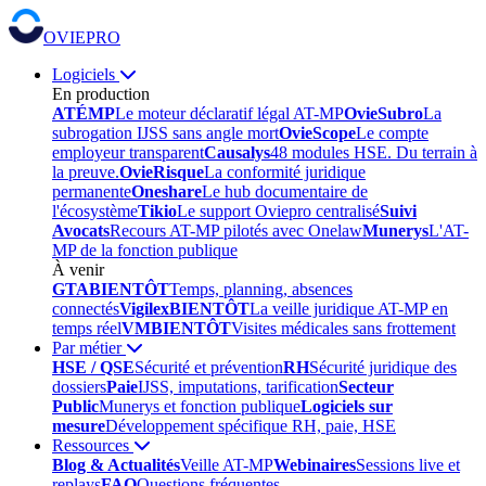
OVIEPRO
Logiciels
En production
ATÉMP
Le moteur déclaratif légal AT-MP
OvieSubro
La
subrogation IJSS sans angle mort
OvieScope
Le compte
employeur transparent
Causalys
48 modules HSE. Du terrain à
la preuve.
OvieRisque
La conformité juridique
permanente
Oneshare
Le hub documentaire de
l'écosystème
Tikio
Le support Oviepro centralisé
Suivi
Avocats
Recours AT-MP pilotés avec Onelaw
Munerys
L'AT-
MP de la fonction publique
À venir
GTA
BIENTÔT
Temps, planning, absences
connectés
Vigilex
BIENTÔT
La veille juridique AT-MP en
temps réel
VM
BIENTÔT
Visites médicales sans frottement
Par métier
HSE / QSE
Sécurité et prévention
RH
Sécurité juridique des
dossiers
Paie
IJSS, imputations, tarification
Secteur
Public
Munerys et fonction publique
Logiciels sur
mesure
Développement spécifique RH, paie, HSE
Ressources
Blog & Actualités
Veille AT-MP
Webinaires
Sessions live et
replays
FAQ
Questions fréquentes