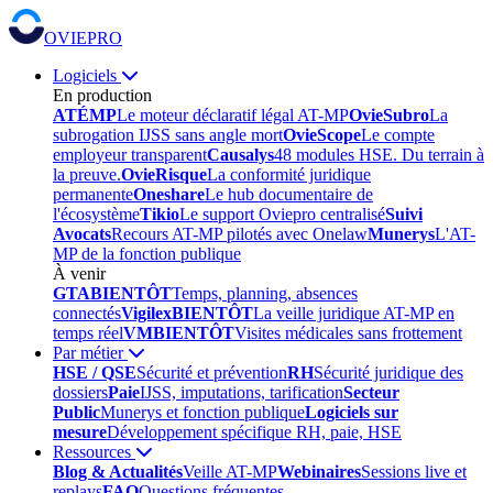
OVIEPRO
Logiciels
En production
ATÉMP
Le moteur déclaratif légal AT-MP
OvieSubro
La
subrogation IJSS sans angle mort
OvieScope
Le compte
employeur transparent
Causalys
48 modules HSE. Du terrain à
la preuve.
OvieRisque
La conformité juridique
permanente
Oneshare
Le hub documentaire de
l'écosystème
Tikio
Le support Oviepro centralisé
Suivi
Avocats
Recours AT-MP pilotés avec Onelaw
Munerys
L'AT-
MP de la fonction publique
À venir
GTA
BIENTÔT
Temps, planning, absences
connectés
Vigilex
BIENTÔT
La veille juridique AT-MP en
temps réel
VM
BIENTÔT
Visites médicales sans frottement
Par métier
HSE / QSE
Sécurité et prévention
RH
Sécurité juridique des
dossiers
Paie
IJSS, imputations, tarification
Secteur
Public
Munerys et fonction publique
Logiciels sur
mesure
Développement spécifique RH, paie, HSE
Ressources
Blog & Actualités
Veille AT-MP
Webinaires
Sessions live et
replays
FAQ
Questions fréquentes