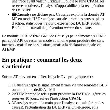
une trace ayant valeur juridique. Il pilote le suivi CPAM, les
réserves motivées, l'analyse d'opposabilité et la récupération
des taux IPP.
Causalys
ne déclare pas. Causalys exploite la donnée AT-
MP en mode HSE : analyse causale, arbre des causes, plans
d'action, statistiques, retour d'expérience, DUERP, audits.
Bref, tout le travail de prévention
autour
du sinistre.
Le module TERRAIN/AT-MP de Causalys peut alimenter ATÉMP
par appel API ou rester en mode autonome pour produire des stats
internes - mais il ne se substitue jamais à la déclaration légale via
ATÉMP.
En pratique : comment les deux
s'articulent
Sur un AT survenu en atelier, le cycle Oviepro typique est :
1
Causalys capte le signalement terrain via une remontée BBS
ou un module dédié AT-MP.
2
ATÉMP prend le relais pour produire la DAT 48h, gérer les
réserves 10 jours, suivre l'instruction CPAM.
3
Causalys reprend la main pour l'analyse causale (arbre des
causes), l'actualisation du DUERP via OvieRisque, et la