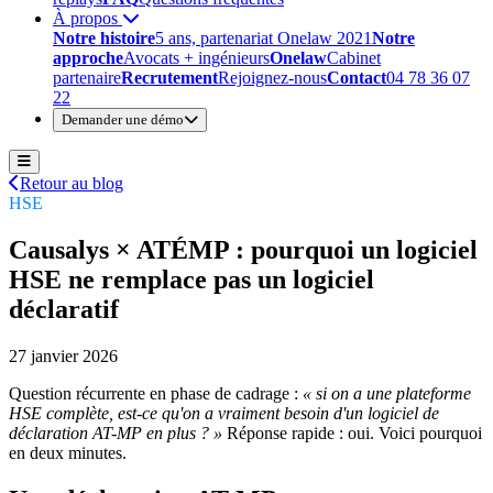
À propos
Notre histoire
5 ans, partenariat Onelaw 2021
Notre
approche
Avocats + ingénieurs
Onelaw
Cabinet
partenaire
Recrutement
Rejoignez-nous
Contact
04 78 36 07
22
Demander une démo
Retour au blog
HSE
Causalys × ATÉMP : pourquoi un logiciel
HSE ne remplace pas un logiciel
déclaratif
27 janvier 2026
Question récurrente en phase de cadrage :
« si on a une plateforme
HSE complète, est-ce qu'on a vraiment besoin d'un logiciel de
déclaration AT-MP en plus ? »
Réponse rapide : oui. Voici pourquoi
en deux minutes.