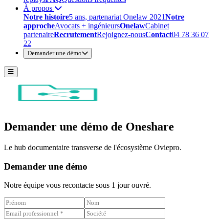
À propos
Notre histoire
5 ans, partenariat Onelaw 2021
Notre
approche
Avocats + ingénieurs
Onelaw
Cabinet
partenaire
Recrutement
Rejoignez-nous
Contact
04 78 36 07
22
Demander une démo
Demander une démo de
Oneshare
Le hub documentaire transverse de l'écosystème Oviepro.
Demander une démo
Notre équipe vous recontacte sous 1 jour ouvré.