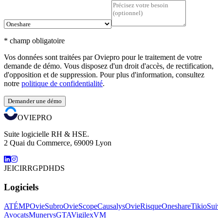
* champ obligatoire
Vos données sont traitées par Oviepro pour
le traitement de votre
demande de démo
. Vous disposez d'un droit d'accès, de rectification,
d'opposition et de suppression. Pour plus d'information, consultez
notre
politique de confidentialité
.
Demander une démo
OVIEPRO
Suite logicielle RH & HSE.
2 Quai du Commerce, 69009 Lyon
JEI
CIR
RGPD
HDS
Logiciels
ATÉMP
OvieSubro
OvieScope
Causalys
OvieRisque
Oneshare
Tikio
Sui
Avocats
Munerys
GTA
Vigilex
VM