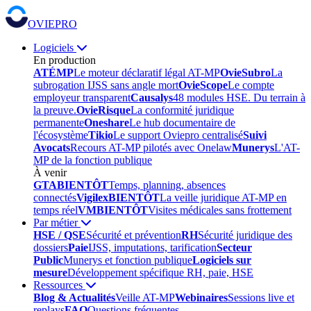
OVIEPRO
Logiciels
En production
ATÉMP
Le moteur déclaratif légal AT-MP
OvieSubro
La
subrogation IJSS sans angle mort
OvieScope
Le compte
employeur transparent
Causalys
48 modules HSE. Du terrain à
la preuve.
OvieRisque
La conformité juridique
permanente
Oneshare
Le hub documentaire de
l'écosystème
Tikio
Le support Oviepro centralisé
Suivi
Avocats
Recours AT-MP pilotés avec Onelaw
Munerys
L'AT-
MP de la fonction publique
À venir
GTA
BIENTÔT
Temps, planning, absences
connectés
Vigilex
BIENTÔT
La veille juridique AT-MP en
temps réel
VM
BIENTÔT
Visites médicales sans frottement
Par métier
HSE / QSE
Sécurité et prévention
RH
Sécurité juridique des
dossiers
Paie
IJSS, imputations, tarification
Secteur
Public
Munerys et fonction publique
Logiciels sur
mesure
Développement spécifique RH, paie, HSE
Ressources
Blog & Actualités
Veille AT-MP
Webinaires
Sessions live et
replays
FAQ
Questions fréquentes